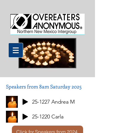
Speakers from 8am Saturday 2025
25-1227 Andrea M
25-1220 Carla
Click for Speakers from 2024