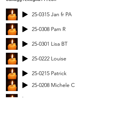
25-0315 Jan fr PA
25-0308 Pam R
25-0301 Lisa BT
25-0222 Louise
25-0215 Patrick
25-0208 Michele C
25-0201 Theo-Susan
25-0125 Susie R
25-0118 Marie S.